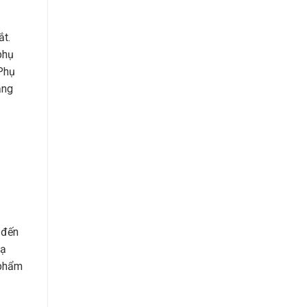
ắt.
phụ
 Phụ
ẳng
 đến
Hạ
 phẩm