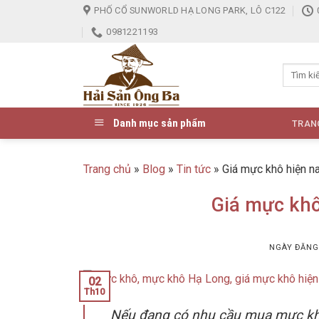
Skip
PHỐ CỔ SUNWORLD HẠ LONG PARK, LÔ C122
to
0981221193
content
Danh mục sản phẩm
TRAN
Trang chủ
»
Blog
»
Tin tức
»
Giá mực khô hiện n
Giá mực khô
NGÀY ĐĂN
02
Th10
Nếu đang có nhu cầu mua mực khô