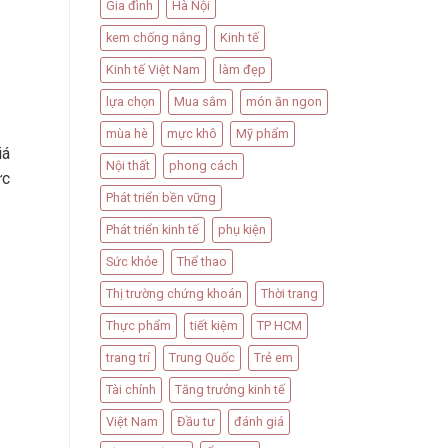
Gia đình
Hà Nội
kem chống nắng
Kinh tế
Kinh tế Việt Nam
làm đẹp
lựa chọn
Mua sắm
món ăn ngon
mùa hè
mực khô
Mỹ phẩm
iá
Nội thất
phong cách
ực
Phát triển bền vững
Phát triển kinh tế
phụ kiện
Sức khỏe
Thể thao
Thị trường chứng khoán
Thời trang
Thực phẩm
tiết kiệm
TP HCM
trang trí
Trung Quốc
Trẻ em
Tài chính
Tăng trưởng kinh tế
Việt Nam
Đầu tư
đánh giá