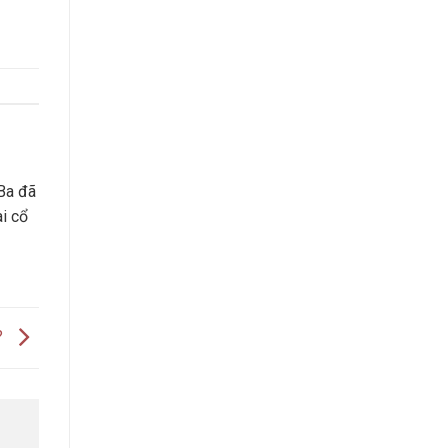
Ba đã
ài cổ
?