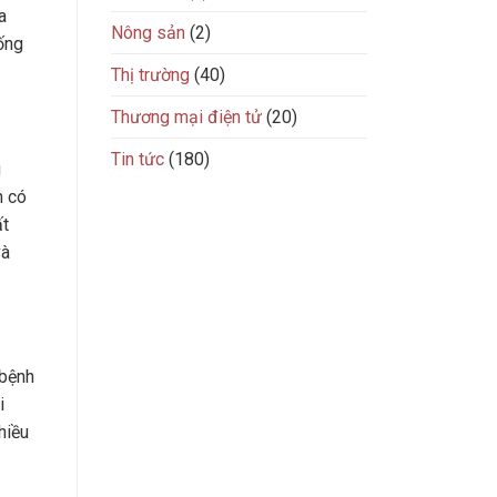
a
Nông sản
(2)
ống
Thị trường
(40)
Thương mại điện tử
(20)
Tin tức
(180)
g
n có
ất
và
 bệnh
i
hiều