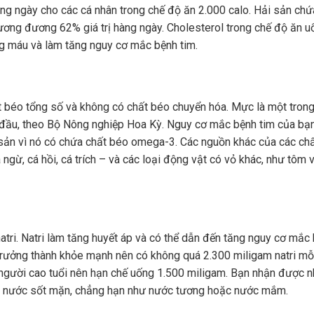
àng ngày cho các cá nhân trong chế độ ăn 2.000 calo. Hải sản chứ
ương đương 62% giá trị hàng ngày. Cholesterol trong chế độ ăn u
g máu và làm tăng nguy cơ mắc bệnh tim.
 béo tổng số và không có chất béo chuyển hóa. Mực là một tron
ầu, theo Bộ Nông nghiệp Hoa Kỳ. Nguy cơ mắc bệnh tim của bạ
 sản vì nó có chứa chất béo omega-3. Các nguồn khác của các ch
ngừ, cá hồi, cá trích – và các loại động vật có vỏ khác, như tôm 
ri. Natri làm tăng huyết áp và có thể dẫn đến tăng nguy cơ mắc
trưởng thành khỏe mạnh nên có không quá 2.300 miligam natri mỗ
à người cao tuổi nên hạn chế uống 1.500 miligam. Bạn nhận được n
ới nước sốt mặn, chẳng hạn như nước tương hoặc nước mắm.