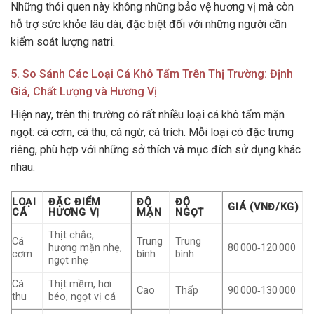
Những thói quen này không những bảo vệ hương vị mà còn
hỗ trợ sức khỏe lâu dài, đặc biệt đối với những người cần
kiểm soát lượng natri.
5. So Sánh Các Loại Cá Khô Tẩm Trên Thị Trường: Định
Giá, Chất Lượng và Hương Vị
Hiện nay, trên thị trường có rất nhiều loại cá khô tẩm mặn
ngọt: cá cơm, cá thu, cá ngừ, cá trích. Mỗi loại có đặc trưng
riêng, phù hợp với những sở thích và mục đích sử dụng khác
nhau.
LOẠI
ĐẶC ĐIỂM
ĐỘ
ĐỘ
GIÁ (VNĐ/KG)
CÁ
HƯƠNG VỊ
MẶN
NGỌT
Thịt chắc,
Cá
Trung
Trung
hương mặn nhẹ,
80 000‑120 000
cơm
bình
bình
ngọt nhẹ
Cá
Thịt mềm, hơi
Cao
Thấp
90 000‑130 000
thu
béo, ngọt vị cá