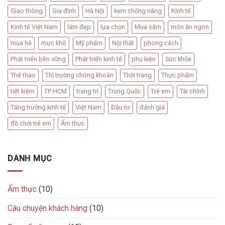
Giao thông
Gia đình
Hà Nội
kem chống nắng
Kinh tế
Kinh tế Việt Nam
làm đẹp
lựa chọn
Mua sắm
món ăn ngon
mùa hè
mực khô
Mỹ phẩm
Nội thất
phong cách
Phát triển bền vững
Phát triển kinh tế
phụ kiện
Sức khỏe
Thể thao
Thị trường chứng khoán
Thời trang
Thực phẩm
tiết kiệm
TP HCM
trang trí
Trung Quốc
Trẻ em
Tài chính
Tăng trưởng kinh tế
Việt Nam
Đầu tư
đánh giá
đồ chơi trẻ em
Ẩm thực
DANH MỤC
Ẩm thực
(10)
Câu chuyện khách hàng
(10)