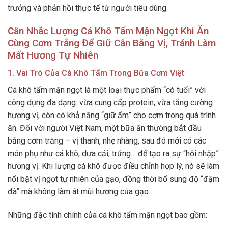
trưởng và phản hồi thực tế từ người tiêu dùng.
Cân Nhắc Lượng Cá Khô Tẩm Mặn Ngọt Khi Ăn
Cùng Cơm Trắng Để Giữ Cân Bằng Vị, Tránh Làm
Mất Hương Tự Nhiên
1. Vai Trò Của Cá Khô Tẩm Trong Bữa Cơm Việt
Cá khô tẩm mặn ngọt là một loại thực phẩm “có tuổi” với
công dụng đa dạng: vừa cung cấp protein, vừa tăng cường
hương vị, còn có khả năng “giữ ẩm” cho cơm trong quá trình
ăn. Đối với người Việt Nam, một bữa ăn thường bắt đầu
bằng cơm trắng – vị thanh, nhẹ nhàng, sau đó mới có các
món phụ như cá khô, dưa cải, trứng… để tạo ra sự “hội nhập”
hương vị. Khi lượng cá khô được điều chỉnh hợp lý, nó sẽ làm
nổi bật vị ngọt tự nhiên của gạo, đồng thời bổ sung độ “đậm
đà” mà không làm át mùi hương của gạo.
Những đặc tính chính của cá khô tẩm mặn ngọt bao gồm: