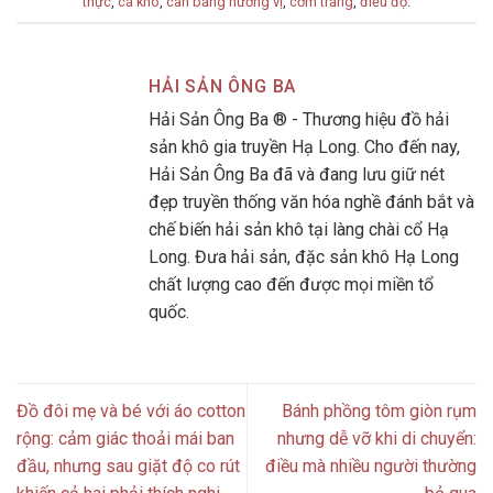
thực
,
cá khô
,
cân bằng hương vị
,
cơm trắng
,
điều độ
.
HẢI SẢN ÔNG BA
Hải Sản Ông Ba ® - Thương hiệu đồ hải
sản khô gia truyền Hạ Long. Cho đến nay,
Hải Sản Ông Ba đã và đang lưu giữ nét
đẹp truyền thống văn hóa nghề đánh bắt và
chế biến hải sản khô tại làng chài cổ Hạ
Long. Đưa hải sản, đặc sản khô Hạ Long
chất lượng cao đến được mọi miền tổ
quốc.
Đồ đôi mẹ và bé với áo cotton
Bánh phồng tôm giòn rụm
rộng: cảm giác thoải mái ban
nhưng dễ vỡ khi di chuyển:
đầu, nhưng sau giặt độ co rút
điều mà nhiều người thường