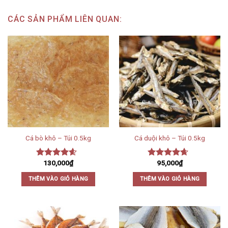
CÁC SẢN PHẨM LIÊN QUAN:
Cá bò khô – Túi 0.5kg
Cá duội khô – Túi 0.5kg
130,000
₫
95,000
₫
Được xếp
Được xếp
hạng
4.25
hạng
4.33
THÊM VÀO GIỎ HÀNG
THÊM VÀO GIỎ HÀNG
5 sao
5 sao