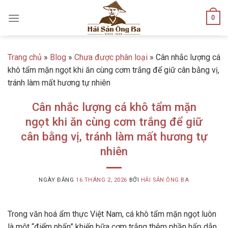
Skip
0
to
content
Trang chủ
»
Blog
»
Chưa được phân loại
»
Cân nhắc lượng cá
khô tẩm mặn ngọt khi ăn cùng cơm trắng để giữ cân bằng vị,
tránh làm mất hương tự nhiên
Cân nhắc lượng cá khô tẩm mặn
ngọt khi ăn cùng cơm trắng để giữ
cân bằng vị, tránh làm mất hương tự
nhiên
NGÀY ĐĂNG
16 THÁNG 2, 2026
BỞI
HẢI SẢN ÔNG BA
Trong văn hoá ẩm thực Việt Nam, cá khô tẩm mặn ngọt luôn
là một “điểm nhấn” khiến bữa cơm trắng thêm phần hấp dẫn