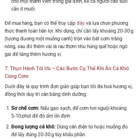
cho mọi thành viên trong gia đình, kể cả người cao tuổi
cần ít muối.
Để mua hàng, bạn có thể truy cập
đây
và lựa chọn phương
thức thanh toán tiện lợi. Khi dùng, chỉ cần lấy khoảng 20‑30 g
(tương đương một muỗng canh) trộn vào bát cơm trắng
nóng, sau đó thêm vài lá rau thơm như húng quế hoặc ngò
gai để tăng thêm hương vị.
7. Thực Hành Tối Ưu – Các Bước Cụ Thể Khi Ăn Cá Khô
Cùng Cơm
Dưới đây là quy trình đơn giản giúp bạn tối đa hoá hương vị,
đồng thời duy trì cân bằng dinh dưỡng:
Sơ chế cơm:
Nấu gạo sạch, để cơm hơi nguội khoảng
5‑10 phút để độ ẩm ổn định.
Đong lượng cá khô:
Dùng cân điện tử hoặc muỗng đo
để lấy đúng 20‑30 g tùy khẩu phần.