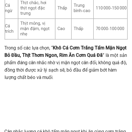
Thịt chắc, hơi
Cá
Trung
thịt ngọt đặc
Thấp
110 000‑150 000
ngừ
bình‑cao
trưng
Thịt mỏng, vị
Cá
mặn đậm, ngọt
Cao
Thấp
70 000‑100 000
trích
nhẹ
Trong số các lựa chọn, “
Khô Cá Cơm Trắng Tẩm Mặn Ngọt
Bỏ Đầu, Thịt Thơm Ngon, Rim Ăn Cơm Quá Đã
” là một sản
phẩm đáng cân nhắc nhờ vị mặn ngọt cân đối, không quá độ,
đồng thời được xử lý sạch sẽ, bỏ đầu để giảm bớt hàm
lượng chất béo và muối.
Cân nhắc lượng cá khô tẩm mặn ngọt khi ăn cùng cơm trắng