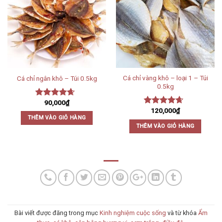
Cá chỉ vàng khô – loại 1 – Túi
Cá chỉ ngân khô – Túi 0.5kg
0.5kg
90,000
₫
Được xếp
120,000
₫
hạng
4.33
Được xếp
THÊM VÀO GIỎ HÀNG
5 sao
hạng
4.33
THÊM VÀO GIỎ HÀNG
5 sao
Bài viết được đăng trong mục
Kinh nghiệm cuộc sống
và từ khóa
Ẩm