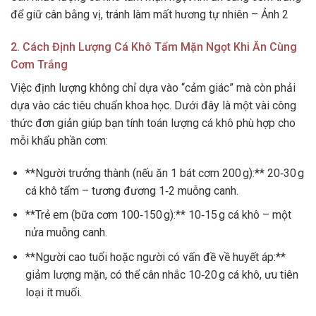
để giữ cân bằng vị, tránh làm mất hương tự nhiên – Ảnh 2
2. Cách Định Lượng Cá Khô Tẩm Mặn Ngọt Khi Ăn Cùng
Cơm Trắng
Việc định lượng không chỉ dựa vào “cảm giác” mà còn phải
dựa vào các tiêu chuẩn khoa học. Dưới đây là một vài công
thức đơn giản giúp bạn tính toán lượng cá khô phù hợp cho
mỗi khẩu phần cơm:
**Người trưởng thành (nếu ăn 1 bát cơm 200 g):** 20‑30 g
cá khô tẩm – tương đương 1‑2 muỗng canh.
**Trẻ em (bữa cơm 100‑150 g):** 10‑15 g cá khô – một
nửa muỗng canh.
**Người cao tuổi hoặc người có vấn đề về huyết áp:**
giảm lượng mặn, có thể cân nhắc 10‑20 g cá khô, ưu tiên
loại ít muối.