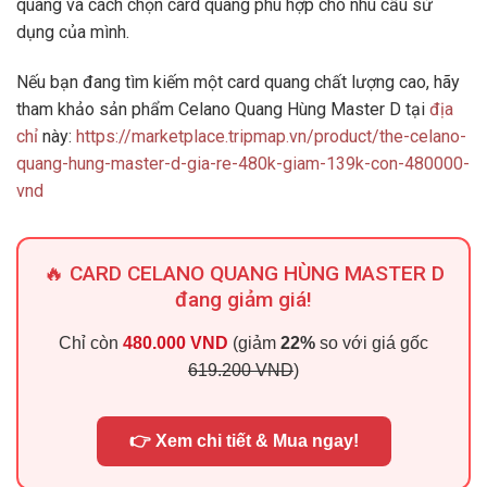
quang và cách chọn card quang phù hợp cho nhu cầu sử
dụng của mình.
Nếu bạn đang tìm kiếm một card quang chất lượng cao, hãy
tham khảo sản phẩm Celano Quang Hùng Master D tại
địa
chỉ
này:
https://marketplace.tripmap.vn/product/the-celano-
quang-hung-master-d-gia-re-480k-giam-139k-con-480000-
vnd
🔥 CARD CELANO QUANG HÙNG MASTER D
đang giảm giá!
Chỉ còn
480.000 VND
(giảm
22%
so với giá gốc
619.200 VND
)
👉 Xem chi tiết & Mua ngay!