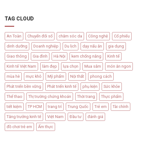
TAG CLOUD
An Toàn
Chuyển đổi số
chăm sóc da
Công nghệ
Cổ phiếu
dinh dưỡng
Doanh nghiệp
Du lịch
dạy nấu ăn
gia dụng
Giao thông
Gia đình
Hà Nội
kem chống nắng
Kinh tế
Kinh tế Việt Nam
làm đẹp
lựa chọn
Mua sắm
món ăn ngon
mùa hè
mực khô
Mỹ phẩm
Nội thất
phong cách
Phát triển bền vững
Phát triển kinh tế
phụ kiện
Sức khỏe
Thể thao
Thị trường chứng khoán
Thời trang
Thực phẩm
tiết kiệm
TP HCM
trang trí
Trung Quốc
Trẻ em
Tài chính
Tăng trưởng kinh tế
Việt Nam
Đầu tư
đánh giá
đồ chơi trẻ em
Ẩm thực