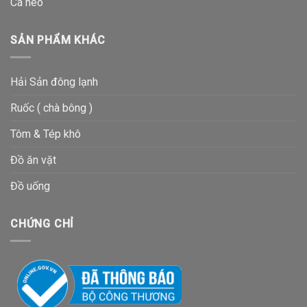
Cá héo
SẢN PHẨM KHÁC
Hải Sản đông lạnh
Ruốc ( chà bông )
Tôm & Tép khô
Đồ ăn vặt
Đồ uống
CHỨNG CHỈ