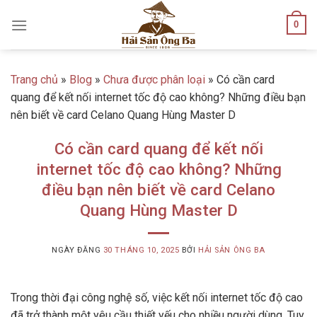
Skip
0
to
content
Trang chủ
»
Blog
»
Chưa được phân loại
»
Có cần card
quang để kết nối internet tốc độ cao không? Những điều bạn
nên biết về card Celano Quang Hùng Master D
Có cần card quang để kết nối
internet tốc độ cao không? Những
điều bạn nên biết về card Celano
Quang Hùng Master D
NGÀY ĐĂNG
30 THÁNG 10, 2025
BỞI
HẢI SẢN ÔNG BA
Trong thời đại công nghệ số, việc kết nối internet tốc độ cao
đã trở thành một yêu cầu thiết yếu cho nhiều người dùng. Tuy