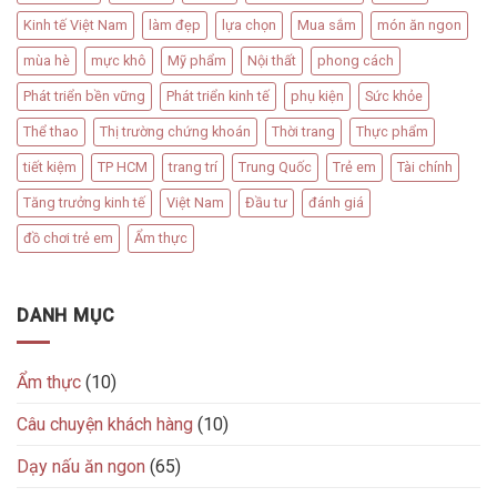
Kinh tế Việt Nam
làm đẹp
lựa chọn
Mua sắm
món ăn ngon
mùa hè
mực khô
Mỹ phẩm
Nội thất
phong cách
Phát triển bền vững
Phát triển kinh tế
phụ kiện
Sức khỏe
Thể thao
Thị trường chứng khoán
Thời trang
Thực phẩm
tiết kiệm
TP HCM
trang trí
Trung Quốc
Trẻ em
Tài chính
Tăng trưởng kinh tế
Việt Nam
Đầu tư
đánh giá
đồ chơi trẻ em
Ẩm thực
DANH MỤC
Ẩm thực
(10)
Câu chuyện khách hàng
(10)
Dạy nấu ăn ngon
(65)