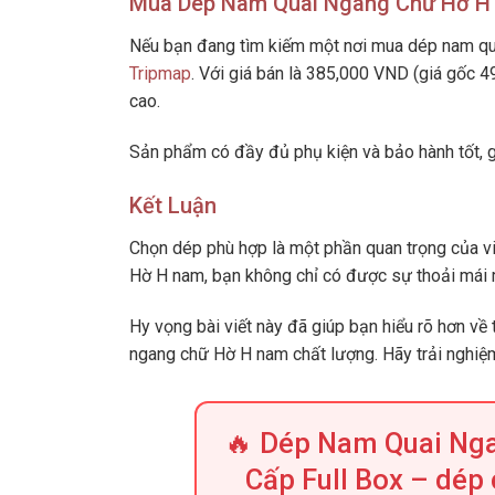
Mua Dép Nam Quai Ngang Chữ Hờ H
Nếu bạn đang tìm kiếm một nơi mua dép nam qu
Tripmap
. Với giá bán là 385,000 VND (giá gốc 
cao.
Sản phẩm có đầy đủ phụ kiện và bảo hành tốt, 
Kết Luận
Chọn dép phù hợp là một phần quan trọng của v
Hờ H nam, bạn không chỉ có được sự thoải mái m
Hy vọng bài viết này đã giúp bạn hiểu rõ hơn v
ngang chữ Hờ H nam chất lượng. Hãy trải nghiệ
🔥 Dép Nam Quai Ng
Cấp Full Box – dép