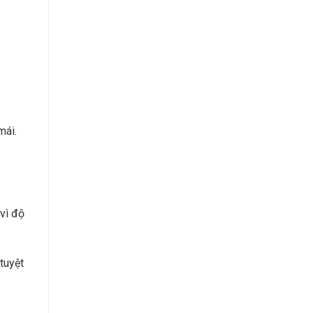
mái.
vì độ
tuyệt