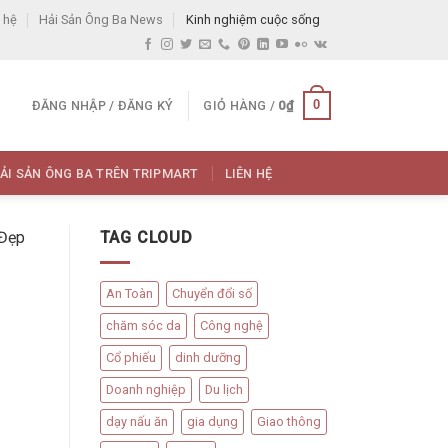
 hệ
Hải Sản Ông Ba News
Kinh nghiệm cuộc sống
0
ĐĂNG NHẬP / ĐĂNG KÝ
GIỎ HÀNG /
0
₫
ẢI SẢN ÔNG BA TRÊN TRIPMART
LIÊN HỆ
 Đẹp
TAG CLOUD
An Toàn
Chuyển đổi số
chăm sóc da
Công nghệ
Cổ phiếu
dinh dưỡng
Doanh nghiệp
Du lịch
dạy nấu ăn
gia dụng
Giao thông