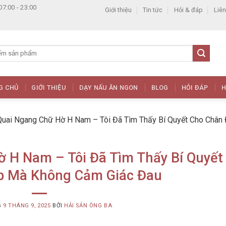
07:00 - 23:00
Giới thiệu
Tin tức
Hỏi & đáp
Liên
G CHỦ
GIỚI THIỆU
DẠY NẤU ĂN NGON
BLOG
HỎI ĐÁP
H
uai Ngang Chữ Hờ H Nam – Tôi Đã Tìm Thấy Bí Quyết Cho Chân
 H Nam – Tôi Đã Tìm Thấy Bí Quyết
p Mà Không Cảm Giác Đau
G
9 THÁNG 9, 2025
BỞI
HẢI SẢN ÔNG BA