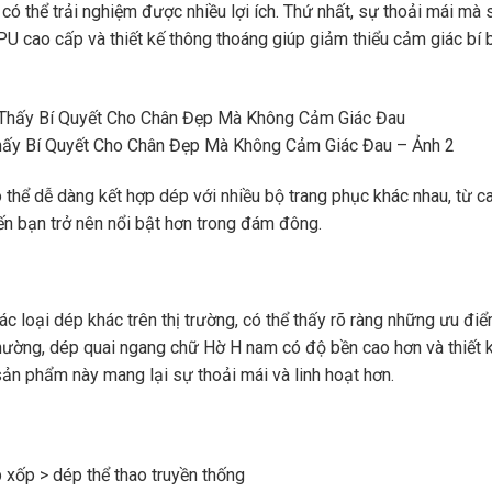
ó thể trải nghiệm được nhiều lợi ích. Thứ nhất, sự thoải mái mà 
PU cao cấp và thiết kế thông thoáng giúp giảm thiểu cảm giác bí 
ấy Bí Quyết Cho Chân Đẹp Mà Không Cảm Giác Đau – Ảnh 2
ó thể dễ dàng kết hợp dép với nhiều bộ trang phục khác nhau, từ c
iến bạn trở nên nổi bật hơn trong đám đông.
 loại dép khác trên thị trường, có thể thấy rõ ràng những ưu đi
hường, dép quai ngang chữ Hờ H nam có độ bền cao hơn và thiết 
sản phẩm này mang lại sự thoải mái và linh hoạt hơn.
xốp > dép thể thao truyền thống