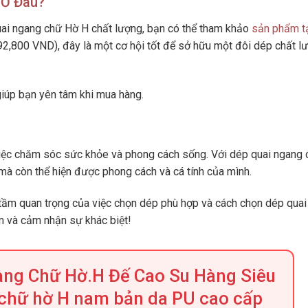
 Ở Đâu?
ai ngang chữ Hờ H chất lượng, bạn có thể tham khảo
sản phẩm t
492,800 VND), đây là một cơ hội tốt để sở hữu một đôi dép chất l
giúp bạn yên tâm khi mua hàng.
iệc chăm sóc sức khỏe và phong cách sống. Với dép quai ngang 
à còn thể hiện được phong cách và cá tính của mình.
ề tầm quan trọng của việc chọn dép phù hợp và cách chọn dép quai
m và cảm nhận sự khác biệt!
ang Chữ Hờ.H Đế Cao Su Hàng Siêu
 chữ hờ H nam bản da PU cao cấp