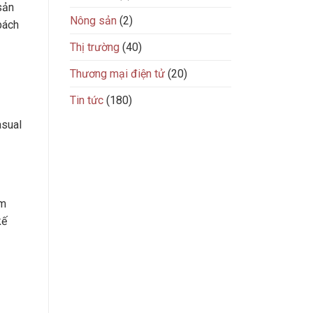
sản
Nông sản
(2)
bách
Thị trường
(40)
Thương mại điện tử
(20)
Tin tức
(180)
asual
ểm
kế