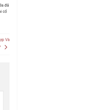
Ba đã
ài cổ
ợp Và
?