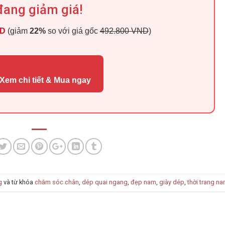
đang giảm giá!
ND
(giảm
22%
so với giá gốc
492.800 VND
)
Xem chi tiết & Mua ngay
g
và từ khóa
chăm sóc chân
,
dép quai ngang
,
đẹp nam
,
giày dép
,
thời trang n