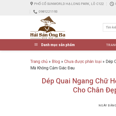
Skip
PHỐ CỔ SUNWORLD HẠ LONG PARK, LÔ C122
to
0981221193
content
Danh mục sản phẩm
TRAN
Trang chủ
»
Blog
»
Chưa được phân loại
»
Dép Q
Mà Không Cảm Giác Đau
Dép Quai Ngang Chữ Hờ
Cho Chân Đẹ
NGÀY ĐĂN