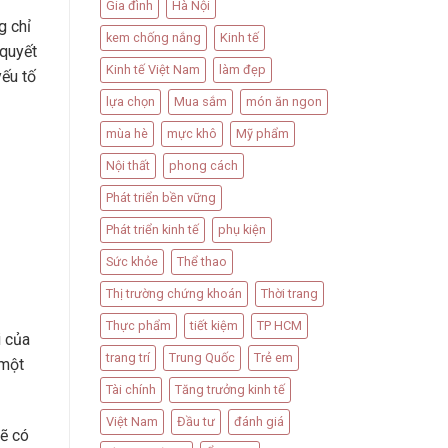
Gia đình
Hà Nội
g chỉ
kem chống nắng
Kinh tế
 quyết
Kinh tế Việt Nam
làm đẹp
yếu tố
lựa chọn
Mua sắm
món ăn ngon
mùa hè
mực khô
Mỹ phẩm
Nội thất
phong cách
Phát triển bền vững
Phát triển kinh tế
phụ kiện
Sức khỏe
Thể thao
Thị trường chứng khoán
Thời trang
Thực phẩm
tiết kiệm
TP HCM
i của
trang trí
Trung Quốc
Trẻ em
 một
Tài chính
Tăng trưởng kinh tế
Việt Nam
Đầu tư
đánh giá
mẽ có