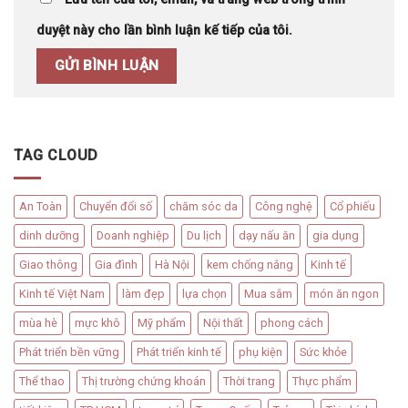
duyệt này cho lần bình luận kế tiếp của tôi.
TAG CLOUD
An Toàn
Chuyển đổi số
chăm sóc da
Công nghệ
Cổ phiếu
dinh dưỡng
Doanh nghiệp
Du lịch
dạy nấu ăn
gia dụng
Giao thông
Gia đình
Hà Nội
kem chống nắng
Kinh tế
Kinh tế Việt Nam
làm đẹp
lựa chọn
Mua sắm
món ăn ngon
mùa hè
mực khô
Mỹ phẩm
Nội thất
phong cách
Phát triển bền vững
Phát triển kinh tế
phụ kiện
Sức khỏe
Thể thao
Thị trường chứng khoán
Thời trang
Thực phẩm