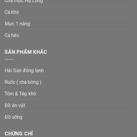
Chả mực Hạ Long
Cá khô
Mực 1 nắng
Cá héo
SẢN PHẨM KHÁC
Hải Sản đông lạnh
Ruốc ( chà bông )
Tôm & Tép khô
Đồ ăn vặt
Đồ uống
CHỨNG CHỈ