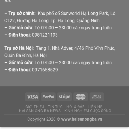
Ba.
– Trụ sở chính:
Khu phố cổ Sunworld Hạ Long Park, Lô
C122, Đường Hạ Long, Tp. Hạ Long, Quảng Ninh.
– Giờ mở cửa:
Từ 07h00 – 23h00 các ngày trong tuần.
– Điện thoại:
0981221193
Trụ sở Hà Nội:
Tầng 1, Nhà Adver, 4/46 Phố Vĩnh Phúc,
Quận Ba Đình, Hà Nội.
– Giờ mở cửa:
Từ 07h00 – 23h00 các ngày trong tuần.
– Điện thoại:
0971658529
GIỚI THIỆU
TIN TỨC
HỎI & ĐÁP
LIÊN HỆ
HẢI SẢN ÔNG BA NEWS
KINH NGHIỆM CUỘC SỐNG
Copyright 2026 ©
www.haisanongba.vn